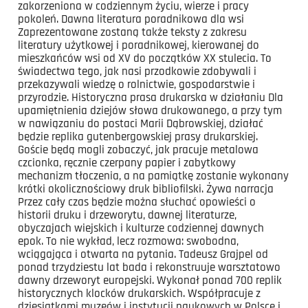
zakorzeniona w codziennym życiu, wierze i pracy
pokoleń. Dawna literatura poradnikowa dla wsi
Zaprezentowane zostaną także teksty z zakresu
literatury użytkowej i poradnikowej, kierowanej do
mieszkańców wsi od XV do początków XX stulecia. To
świadectwa tego, jak nasi przodkowie zdobywali i
przekazywali wiedzę o rolnictwie, gospodarstwie i
przyrodzie. Historyczna prasa drukarska w działaniu Dla
upamiętnienia dziejów słowa drukowanego, a przy tym
w nawiązaniu do postaci Marii Dąbrowskiej, działać
będzie replika gutenbergowskiej prasy drukarskiej.
Goście będą mogli zobaczyć, jak pracuje metalowa
czcionka, ręcznie czerpany papier i zabytkowy
mechanizm tłoczenia, a na pamiątkę zostanie wykonany
krótki okolicznościowy druk bibliofilski. Żywa narracja
Przez cały czas będzie można słuchać opowieści o
historii druku i drzeworytu, dawnej literaturze,
obyczajach wiejskich i kulturze codziennej dawnych
epok. To nie wykład, lecz rozmowa: swobodna,
wciągająca i otwarta na pytania. Tadeusz Grajpel od
ponad trzydziestu lat bada i rekonstruuje warsztatowo
dawny drzeworyt europejski. Wykonał ponad 700 replik
historycznych klocków drukarskich. Współpracuje z
dziesiątkami muzeów i instytucji naukowych w Polsce i