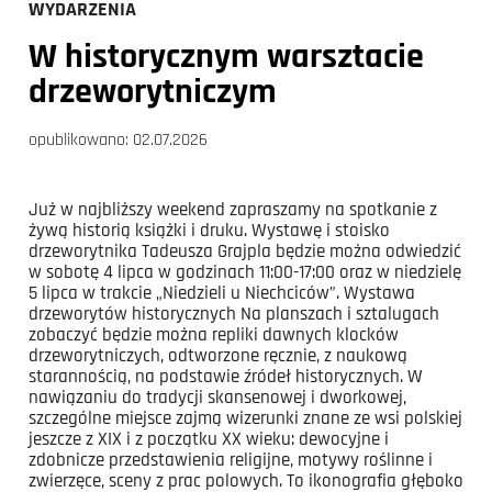
WYDARZENIA
W historycznym warsztacie
drzeworytniczym
opublikowano:
02.07.2026
Już w najbliższy weekend zapraszamy na spotkanie z
żywą historią książki i druku. Wystawę i stoisko
drzeworytnika Tadeusza Grajpla będzie można odwiedzić
w sobotę 4 lipca w godzinach 11:00-17:00 oraz w niedzielę
5 lipca w trakcie „Niedzieli u Niechciców”. Wystawa
drzeworytów historycznych Na planszach i sztalugach
zobaczyć będzie można repliki dawnych klocków
drzeworytniczych, odtworzone ręcznie, z naukową
starannością, na podstawie źródeł historycznych. W
nawiązaniu do tradycji skansenowej i dworkowej,
szczególne miejsce zajmą wizerunki znane ze wsi polskiej
jeszcze z XIX i z początku XX wieku: dewocyjne i
zdobnicze przedstawienia religijne, motywy roślinne i
zwierzęce, sceny z prac polowych. To ikonografia głęboko