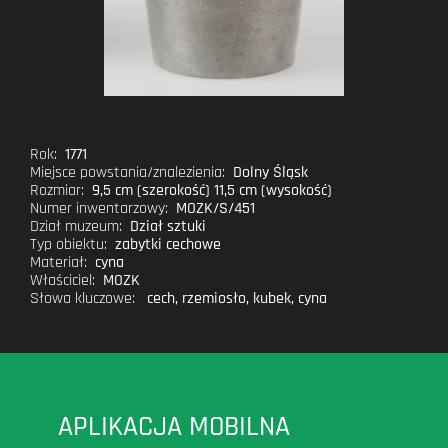
Rok:
1771
Miejsce powstania/znalezienia:
Dolny Śląsk
Rozmiar:
9,5 cm (szerokość) 11,5 cm (wysokość)
Numer inwentarzowy:
MOZK/S/451
Dział muzeum:
Dział sztuki
Typ obiektu:
zabytki cechowe
Materiał:
cyna
Właściciel:
MOZK
Słowa kluczowe:
cech
,
rzemiosło
,
kubek
,
cyna
APLIKACJA MOBILNA