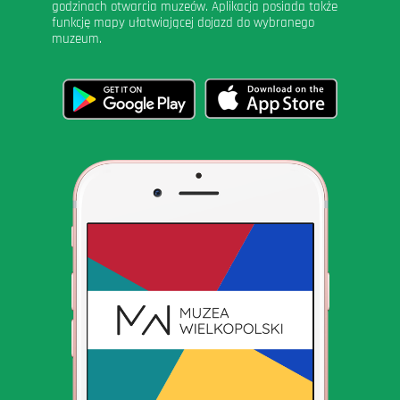
godzinach otwarcia muzeów. Aplikacja posiada także
funkcję mapy ułatwiającej dojazd do wybranego
muzeum.