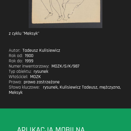
z cyklu "Meksyk"
Autor:
Tadeusz Kulisiewicz
Rok od:
1900
Rok do:
1999
Numer inwentarzowy:
MOZK/S/K/987
Typ obiektu:
rysunek
Właściciel:
MOZK
Prawa:
prawa zastrzeżone
Słowa kluczowe:
rysunek
,
Kulisiewicz Tadeusz
,
mężczyzna
,
Meksyk
APLIKACJA MOBILNA