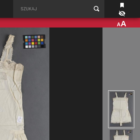
Szukaj
A
A