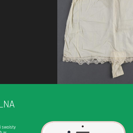
LNA
i swoisty
ch w