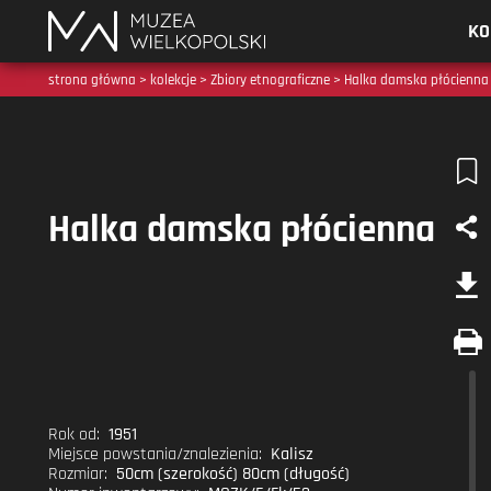
Muzea
KO
Wielkopolski
strona główna
>
kolekcje
>
Zbiory etnograficzne
> Halka damska płócienna
Halka damska płócienna
Rok od:
1951
Miejsce powstania/znalezienia:
Kalisz
Rozmiar:
50cm (szerokość) 80cm (długość)