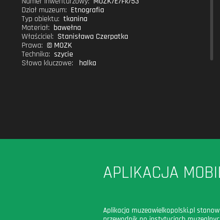
Numer inwentarzowy:
MOZK/E/Fk/53
Dział muzeum:
Etnografia
Typ obiektu:
tkanina
Materiał:
bawełna
Właściciel:
Stanisława Czerpatka
Prawa:
© MOZK
Technika:
szycie
Słowa kluczowe:
halka
APLIKACJA MOBI
Aplikacja muzeawielkopolski.pl stanow
przewodnik po instytucjach muzealny