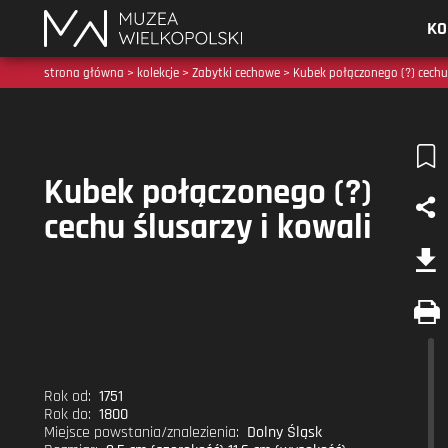
Muzea
KO
Wielkopolski
strona główna
>
kolekcje
>
Zabytki cechowe
> Kubek połączonego (?) cechu 
Kubek połączonego (?)
cechu ślusarzy i kowali
Rok od:
1751
Rok do:
1800
Miejsce powstania/znalezienia:
Dolny Śląsk