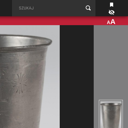
Szukaj
A
A