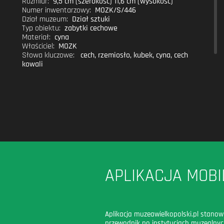
Rozmiar:
9,5 cm (szerokość) 11,6 cm (wysokość)
Numer inwentarzowy:
MOZK/S/446
Dział muzeum:
Dział sztuki
Typ obiektu:
zabytki cechowe
Materiał:
cyna
Właściciel:
MOZK
Słowa kluczowe:
cech
,
rzemiosło
,
kubek
,
cyna
,
cech
kowali
APLIKACJA MOBI
Aplikacja muzeawielkopolski.pl stanow
przewodnik po instytucjach muzealny