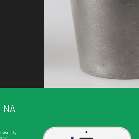
LNA
i swoisty
ch w