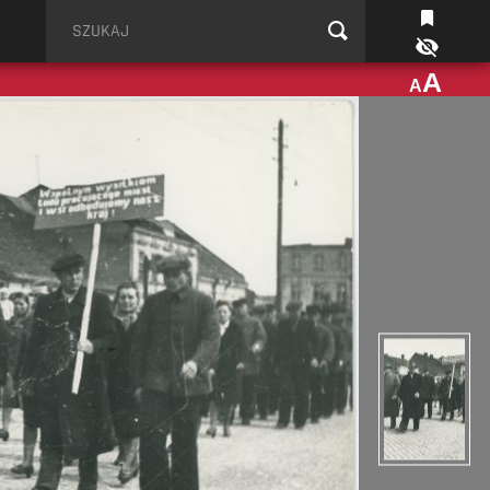
Szukaj
A
A