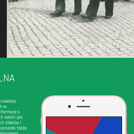
LNA
i swoisty
ch w
nformacji o
h takich jak:
ch biletów i
 posiada także
 wybranego