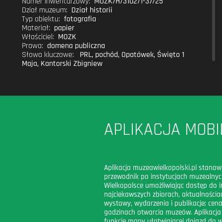
Numer inwentarzowy:
MOZK/H/3102/1-37/25
Dział muzeum:
Dział historii
Typ obiektu:
fotografia
Materiał:
papier
Właściciel:
MOZK
Prawa:
domena publiczna
Słowa kluczowe:
PRL
,
pochód
,
Opatówek
,
Święto 1
Maja
,
Kantorski Zbigniew
APLIKACJA MOBI
Aplikacja muzeawielkopolski.pl stanow
przewodnik po instytucjach muzealny
Wielkopolsce umożliwiając dostęp do i
najciekawszych zbiorach, aktualnościac
wystawy, wydarzenia i publikacje; cena
godzinach otwarcia muzeów. Aplikacja
funkcję mapy ułatwiającej dojazd do