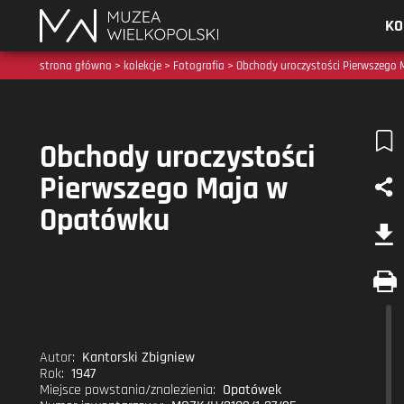
Muzea
KO
Wielkopolski
strona główna
>
kolekcje
>
Fotografia
> Obchody uroczystości Pierwszego
Obchody uroczystości
Pierwszego Maja w
Opatówku
Autor:
Kantorski Zbigniew
Rok:
1947
Miejsce powstania/znalezienia:
Opatówek