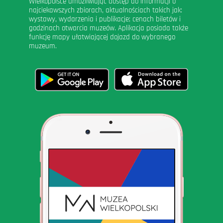
Wielkopolsce umożliwiając dostęp do informacji o
najciekawszych zbiorach, aktualnościach takich jak:
wystawy, wydarzenia i publikacje; cenach biletów i
godzinach otwarcia muzeów. Aplikacja posiada także
funkcję mapy ułatwiającej dojazd do wybranego
muzeum.