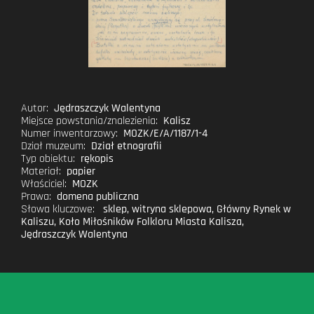
Autor:
Jędraszczyk Walentyna
Miejsce powstania/znalezienia:
Kalisz
Numer inwentarzowy:
MOZK/E/A/1187/1-4
Dział muzeum:
Dział etnografii
Typ obiektu:
rękopis
Materiał:
papier
Właściciel:
MOZK
Prawa:
domena publiczna
Słowa kluczowe:
sklep
,
witryna sklepowa
,
Główny Rynek w
Kaliszu
,
Koło Miłośników Folkloru Miasta Kalisza
,
Jędraszczyk Walentyna