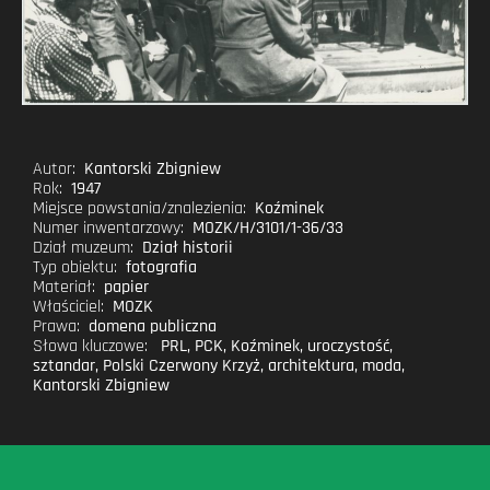
Autor:
Kantorski Zbigniew
Rok:
1947
Miejsce powstania/znalezienia:
Koźminek
Numer inwentarzowy:
MOZK/H/3101/1-36/33
Dział muzeum:
Dział historii
Typ obiektu:
fotografia
Materiał:
papier
Właściciel:
MOZK
Prawa:
domena publiczna
Słowa kluczowe:
PRL
,
PCK
,
Koźminek
,
uroczystość
,
sztandar
,
Polski Czerwony Krzyż
,
architektura
,
moda
,
Kantorski Zbigniew