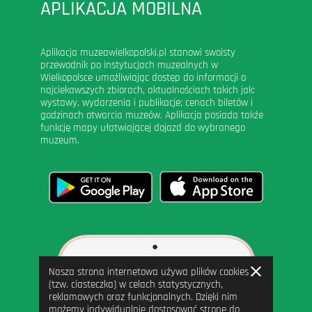
APLIKACJA MOBILNA
Aplikacja muzeawielkopolski.pl stanowi swoisty
przewodnik po instytucjach muzealnych w
Wielkopolsce umożliwiając dostęp do informacji o
najciekawszych zbiorach, aktualnościach takich jak:
wystawy, wydarzenia i publikacje; cenach biletów i
godzinach otwarcia muzeów. Aplikacja posiada także
funkcję mapy ułatwiającej dojazd do wybranego
muzeum.
Zamknij
Nasza strona internetowa używa plików cookies
informację
(tzw. ciasteczka) w celach statystycznych,
reklamowych oraz funkcjonalnych. Dzięki nim
możemy indywidualnie dostosować stronę do