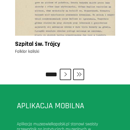
Szpital św. Trójcy
Folklor kaliski
APLIKACJA MOBILNA
Aplikacja muzeawielkopolski.pl stanowi swoisty
przewodnik po instytucjach muzealnych w