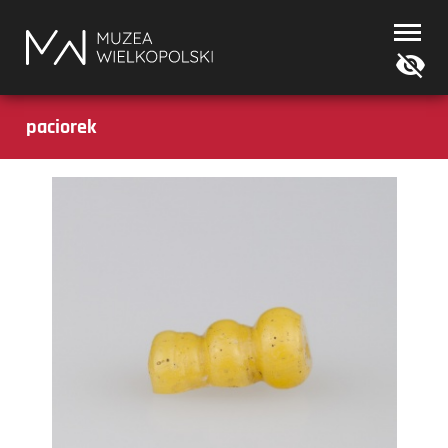
Muzea
Wielkopolski
paciorek