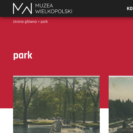
Muzea
KO
Wielkopolski
strona główna
>
park
park