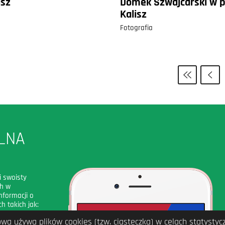
isz
Domek Szwajcarski w p
Kalisz
Fotografia
LNA
i swoisty
ch w
nformacji o
h takich jak:
ch biletów i
wa używa plików cookies (tzw. ciasteczka) w celach statysty
 posiada także