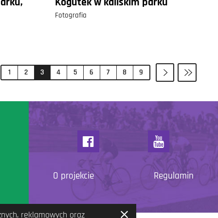
arku,
Kogutek w kaliskim parku
Fotografia
1
2
3
4
5
6
7
8
9
O projekcie
Regulamin
cznych, reklamowych oraz
Zamknij