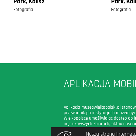
Park, Kalisz
Park, Kal
Fotografia
Fotografia
APLIKACJA MOBI
Aplikacja muzeawielkopolski.pl stanow
przewodnik po instytucjach muzealny
Wielkopolsce umożliwiając dostęp do i
najciekawszych zbiorach, aktualnościac
wystawy, wydarzenia i publikacje; cena
Nasza strona interneto
godzinach otwarcia muzeów. Aplikacja