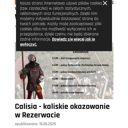
Zamknij
Nasza strona internetowa używa plików cookies
informację
(tzw. ciasteczka) w celach statystycznych,
WYDARZENIA
reklamowych oraz funkcjonalnych. Dzięki nim
Wykopki w Skansenie
możemy indywidualnie dostosować stronę do
twoich potrzeb. Każdy może zaakceptować pliki
opublikowano:
19.09.2025
cookies albo ma możliwość wyłączenia ich w
przeglądarce, dzięki czemu nie będą zbierane
żadne informacje.
Dowiedz się więcej jak je
wyłączyć.
Calisia - kaliskie okazowanie
w Rezerwacie
opublikowano:
19.09.2025