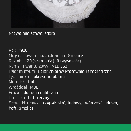
Nazwa miejscowa: sadło
Rok:
1920
Miejsce powstania/znalezienia:
Smolice
Rozmiar:
20 (szerokość) 10 (wysokość)
Numer inwentarzowy:
MLE 263
Dział muzeum:
Dział Zbiorów Pracownia Etnograficzna
Typ obiektu:
akcesoria ubioru
Materiał:
tiul
Właściciel:
MOL
Prawa:
domena publiczna
Technika:
haft ręczny
Słowa kluczowe:
czepek
,
strój ludowy
,
twórczość ludowa
,
haft
,
Smolice