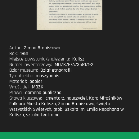
Autor:
Zimna Bronisława
Rok:
1981
Miejsce powstania/znalezienia:
Kalisz
Numer inwentarzowy:
MOZK/E/A/3581/1-2
Dział muzeum:
Dział etnografii
Typ obiektu:
maszynopis
Materiał:
papier
Właściciel:
MOZK
Prawa:
domena publiczna
Słowa kluczowe:
cmentarz
,
nauczyciel
,
Koło Miłośników
Folkloru Miasta Kalisza
,
Zimna Bronisława
,
święto
Wszystkich Świętych
,
grób
,
Szkoła im. Emila Repphana w
Kaliszu
,
sztuka teatralna