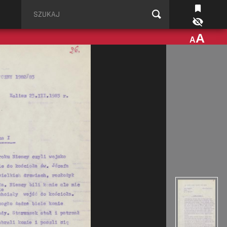
Szukaj
A
A