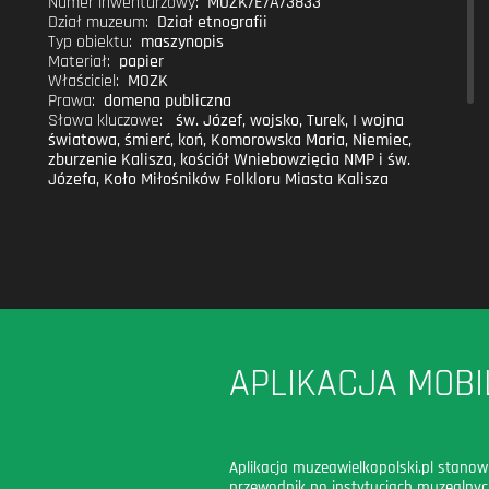
Numer inwentarzowy:
MOZK/E/A/3833
Dział muzeum:
Dział etnografii
Typ obiektu:
maszynopis
Materiał:
papier
Właściciel:
MOZK
Prawa:
domena publiczna
Słowa kluczowe:
św. Józef
,
wojsko
,
Turek
,
I wojna
światowa
,
śmierć
,
koń
,
Komorowska Maria
,
Niemiec
,
zburzenie Kalisza
,
kościół Wniebowzięcia NMP i św.
Józefa
,
Koło Miłośników Folkloru Miasta Kalisza
APLIKACJA MOBI
Aplikacja muzeawielkopolski.pl stanow
przewodnik po instytucjach muzealny