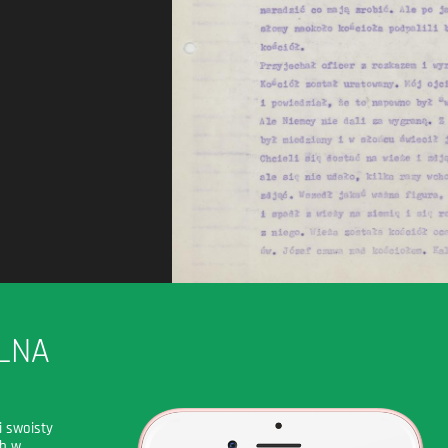
LNA
i swoisty
ch w