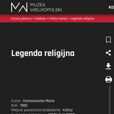
Muzea
KO
Wielkopolski
strona główna
>
kolekcje
>
Folklor kaliski
> Legenda religijna
Legenda religijna
Autor:
Komorowska Maria
Rok:
1983
Miejsce powstania/znalezienia:
Kalisz