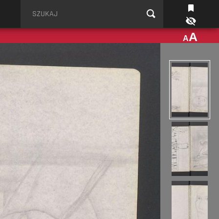
Szukaj
A
A