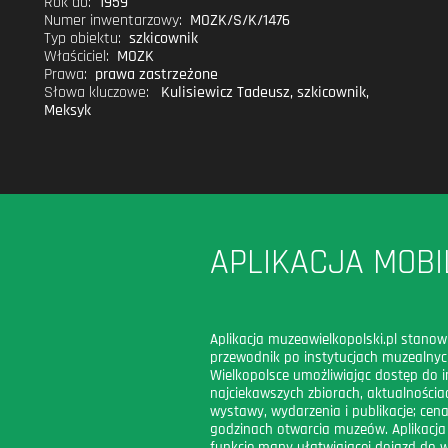
Rok do:
1959
Numer inwentarzowy:
MOZK/S/K/1476
Typ obiektu:
szkicownik
Właściciel:
MOZK
Prawa:
prawa zastrzeżone
Słowa kluczowe:
Kulisiewicz Tadeusz
,
szkicownik
,
Meksyk
APLIKACJA MOBI
Aplikacja muzeawielkopolski.pl stanow
przewodnik po instytucjach muzealny
Wielkopolsce umożliwiając dostęp do i
najciekawszych zbiorach, aktualnościac
wystawy, wydarzenia i publikacje; cena
godzinach otwarcia muzeów. Aplikacja
funkcję mapy ułatwiającej dojazd do