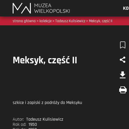
Muzea
KO
Wielkopolski
strona główna
>
kolekcje
>
Tadeusz Kulisiewicz
> Meksyk, część II
Meksyk, część II
szkice i zapiski z podróży do Meksyku
Autor:
Tadeusz Kulisiewicz
Rok od:
1950