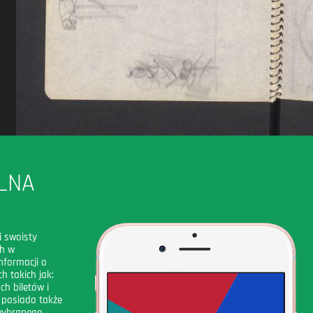
LNA
i swoisty
ch w
nformacji o
h takich jak:
ch biletów i
 posiada także
 wybranego