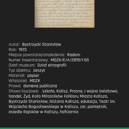
Autor:
Bystrzycki Stanisław
Rok:
1973
Miejsce powstania/znalezienia:
Radom
Numer inwentarzowy:
MOZK/E/A/2819/1-65
Dział muzeum:
Dział etnografii
Typ obiektu:
zeszyt
Materiał:
papier
Właściciel:
MOZK
Prawa:
domena publiczna
Słowa kluczowe:
szkoła
,
Kalisz
,
Prosna
,
I wojna światowa
,
handel
,
Żyd
,
Koło Miłośników Folkloru Miasta Kalisza
,
Bystrzycki Stanisław
,
historia Kalisza
,
edukacja
,
Teatr im.
Wojciecha Bogusławskiego w Kaliszu
,
car
,
pamiętnik
,
osiedle Rajsków w Kaliszu
,
hafciarnia