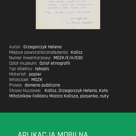
Autor:
Grzegorczyk Helena
Miejsce powstania/znalezienia:
Kalisz
Numer inwentarzowy:
MOZK/E/A/530
Dział muzeum:
Dział etnografii
Typ obiektu:
rękopis
Materiał:
papier
Właściciel:
MOZK
Prawa:
domena publiczna
Słowa kluczowe:
Kalisz
,
Grzegorczyk Helena
,
Koło
Miłośników Folkloru Miasta Kalisza
,
piosenka
,
nuty
APLIKACJA MOBILNA