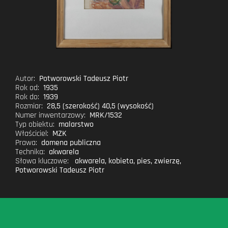
Autor:
Potworowski Tadeusz Piotr
Rok od:
1935
Rok do:
1939
Rozmiar:
28,5 (szerokość) 40,5 (wysokość)
Numer inwentarzowy:
MRK/1532
Typ obiektu:
malarstwo
Właściciel:
MZK
Prawa:
domena publiczna
Technika:
akwarela
Słowa kluczowe:
akwarela
,
kobieta
,
pies
,
zwierzę
,
Potworowski Tadeusz Piotr