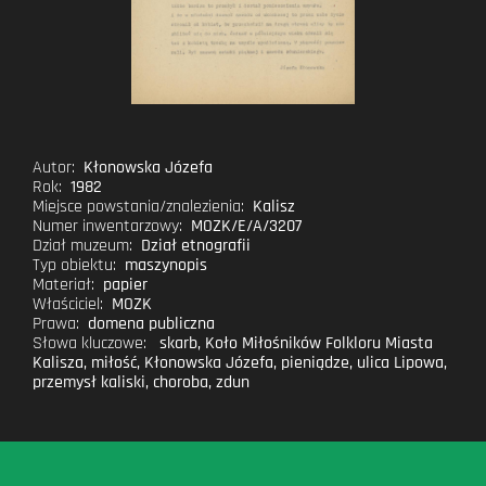
Autor:
Kłonowska Józefa
Rok:
1982
Miejsce powstania/znalezienia:
Kalisz
Numer inwentarzowy:
MOZK/E/A/3207
Dział muzeum:
Dział etnografii
Typ obiektu:
maszynopis
Materiał:
papier
Właściciel:
MOZK
Prawa:
domena publiczna
Słowa kluczowe:
skarb
,
Koło Miłośników Folkloru Miasta
Kalisza
,
miłość
,
Kłonowska Józefa
,
pieniądze
,
ulica Lipowa
,
przemysł kaliski
,
choroba
,
zdun