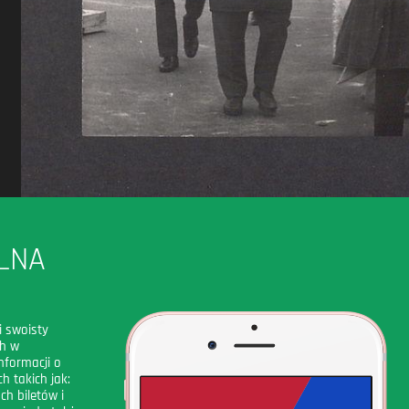
LNA
i swoisty
ch w
nformacji o
h takich jak:
ch biletów i