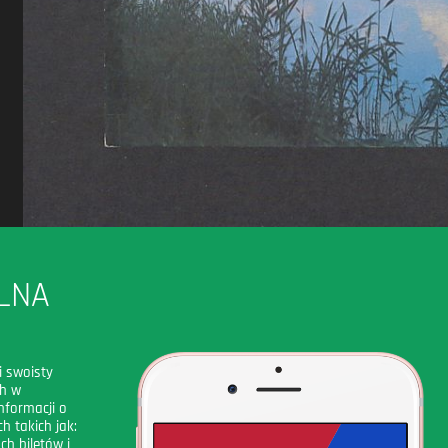
LNA
i swoisty
ch w
nformacji o
h takich jak:
ch biletów i