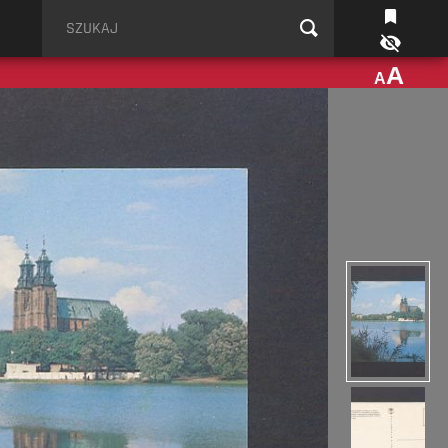
Szukaj
A
A