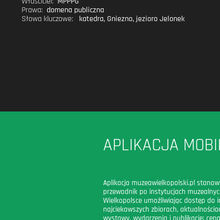
Właściciel:
MPPPG
Prawa:
domena publiczna
Słowa kluczowe:
katedra
,
Gniezno
,
jezioro Jelonek
APLIKACJA MOBI
Aplikacja muzeawielkopolski.pl stanow
przewodnik po instytucjach muzealny
Wielkopolsce umożliwiając dostęp do i
najciekawszych zbiorach, aktualnościac
wystawy, wydarzenia i publikacje; cena