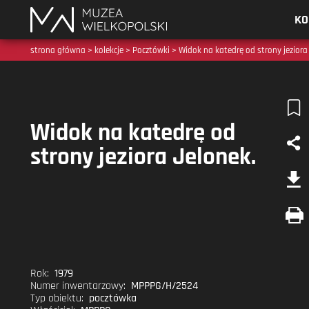
Muzea
KO
Wielkopolski
strona główna
>
kolekcje
>
Pocztówki
> Widok na katedrę od strony jeziora
Widok na katedrę od
strony jeziora Jelonek.
Rok:
1979
Numer inwentarzowy:
MPPPG/H/2524
Typ obiektu:
pocztówka