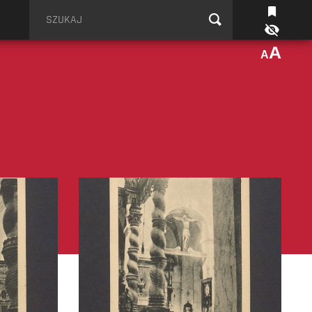
Szukaj
A
A