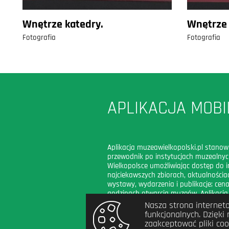
Wnętrze katedry.
Wnętrze b
Fotografia
Fotografia
APLIKACJA MOBI
Aplikacja muzeawielkopolski.pl stanow
przewodnik po instytucjach muzealny
Wielkopolsce umożliwiając dostęp do i
najciekawszych zbiorach, aktualnościac
wystawy, wydarzenia i publikacje; cena
godzinach otwarcia muzeów. Aplikacja
funkcję mapy ułatwiającej dojazd do
Nasza strona interneto
muzeum.
funkcjonalnych. Dzięk
zaakceptować pliki co