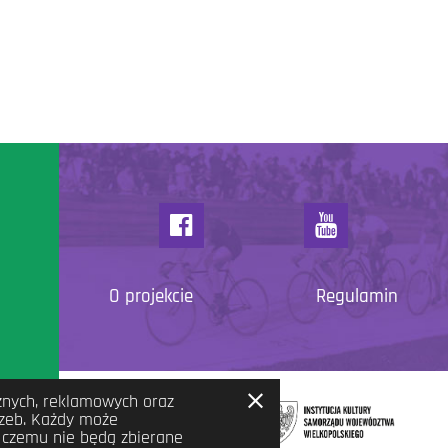
O projekcie
Regulamin
cznych, reklamowych oraz
Zamknij
rzeb. Każdy może
informację
i czemu nie będą zbierane