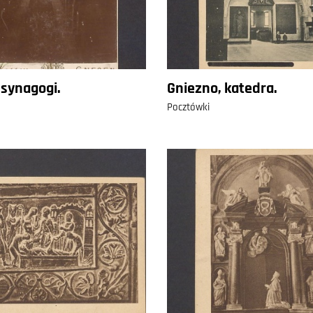
synagogi.
Gniezno, katedra.
Pocztówki