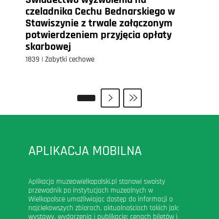
czeladnika Cechu Bednarskiego w
Stawiszynie z trwale załączonym
potwierdzeniem przyjęcia opłaty
skarbowej
1839 | Zabytki cechowe
APLIKACJA MOBILNA
Aplikacja muzeawielkopolski.pl stanowi swoisty
przewodnik po instytucjach muzealnych w
Wielkopolsce umożliwiając dostęp do informacji o
najciekawszych zbiorach, aktualnościach takich jak:
wystawy, wydarzenia i publikacje; cenach biletów i