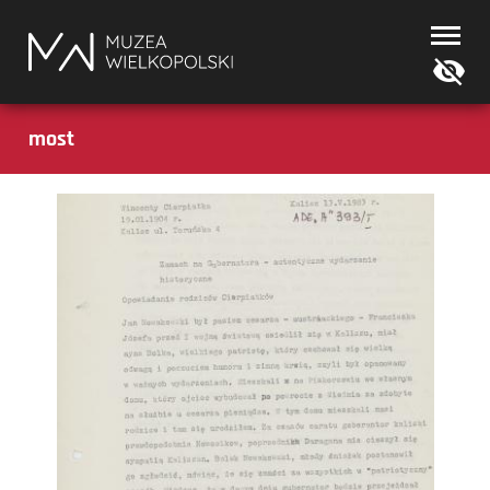
Muzea
Wielkopolski
most