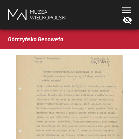
Muzea
Wielkopolski
Górczyńska Genowefa